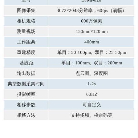
SPMI-020
图像采集
3072×2048分辨率，60fps（满幅）
相机规格
600万像素
测量视场
150mm×120mm
工作距离
400mm
重建精度
单目：50-100μm, 双目：25-50μm
基线距
单目：100mm, 双目：200mm
输出数据
点云图、深度图
典型数据采集时间
1-2s
投影帧率
60HZ
相移步数
可自定义
相移方法
支持多频、格雷码等