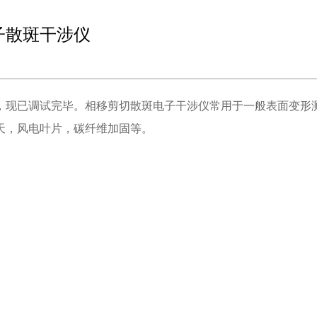
子散斑干涉仪
，现已调试完毕。相移剪切散斑电子干涉仪常用于一般表面变形
天，风电叶片，碳纤维加固等。