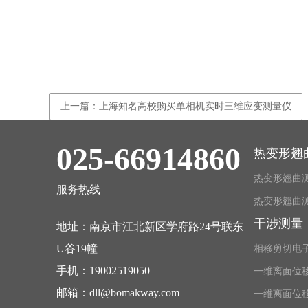
上一篇：上海知名高校购买单相机实时三维应变测量仪
025-66914860
热变形翘
热变形翘曲
服务热线
热变形翘曲测
干涉测量
地址：南京市江北新区学府路24号联东
U谷19幢
相移剪切电
手机：
19002519050
一维离面位
邮箱：
dll@bomakway.com
一维离面位