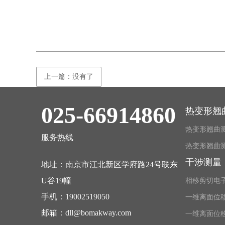
上一篇：没有了
025-66914860
热变形翘
热变形翘曲
服务热线
热变形翘曲测
干涉测量
地址：南京市江北新区学府路24号联东
U谷19幢
相移剪切电
手机：
19002519050
一维离面位
邮箱：
dll@bomakway.com
一维离面位